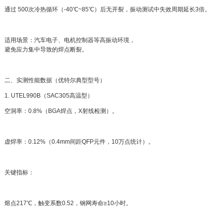
通过 500次冷热循环（-40℃~85℃）后无开裂，振动测试中失效周期延长3倍。
适用场景：汽车电子、电机控制器等高振动环境，
避免应力集中导致的焊点断裂。
二、实测性能数据（优特尔典型型号）
1. UTEL990B（SAC305高温型）
空洞率：0.8%（BGA焊点，X射线检测）。
虚焊率：0.12%（0.4mm间距QFP元件，10万点统计）。
关键指标：
熔点217℃，触变系数0.52，钢网寿命≥10小时。