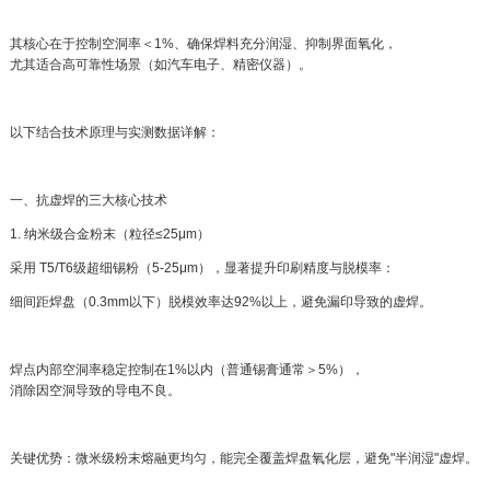
其核心在于控制空洞率＜1%、确保焊料充分润湿、抑制界面氧化，
尤其适合高可靠性场景（如汽车电子、精密仪器）。
以下结合技术原理与实测数据详解：
一、抗虚焊的三大核心技术
1. 纳米级合金粉末（粒径≤25μm）
采用 T5/T6级超细锡粉（5-25μm），显著提升印刷精度与脱模率：
细间距焊盘（0.3mm以下）脱模效率达92%以上，避免漏印导致的虚焊。
焊点内部空洞率稳定控制在1%以内（普通锡膏通常＞5%），
消除因空洞导致的导电不良。
关键优势：微米级粉末熔融更均匀，能完全覆盖焊盘氧化层，避免"半润湿"虚焊。