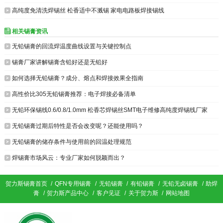

高纯度免清洗焊锡丝 松香适中不溅锡 家电电路板焊接锡线
相关锡膏资讯


无铅锡膏的回流焊温度曲线设置与关键控制点

锡膏厂家讲解锡膏含铅好还是无铅好

如何选择无铅锡膏？成分、熔点和焊接效果全指南

高性价比305无铅锡膏推荐：电子焊接必备清单

无铅环保锡线0.6/0.8/1.0mm 松香芯焊锡丝SMT电子维修高纯度焊锡线厂家

无铅锡膏过期后特性是否会改变呢？还能使用吗？

无铅锡膏的储存条件与使用前的回温处理规范

焊锡膏市场风云：专业厂家如何脱颖而出？
贺力斯锡膏首页
/
QFN专用锡膏
/
无铅锡膏
/
有铅锡膏
/
无铅无卤锡膏
/
助焊
膏
/
贺力斯产品中心
/
客户见证
/
关于贺力斯
/
网站地图