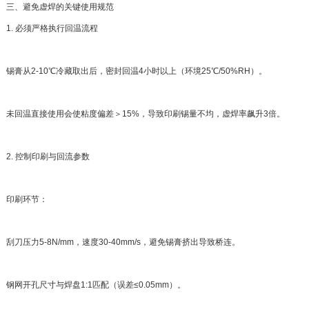
三、避免虚焊的关键使用规范
1. 必须严格执行回温流程
锡膏从2-10℃冷藏取出后，密封回温4小时以上（环境25℃/50%RH）。
未回温直接使用会使粘度偏差＞15%，导致印刷锡量不均，虚焊率飙升3倍。
2. 控制印刷与回流参数
印刷环节：
刮刀压力5-8N/mm，速度30-40mm/s，避免锡膏挤出导致桥连。
钢网开孔尺寸与焊盘1:1匹配（误差≤0.05mm）。