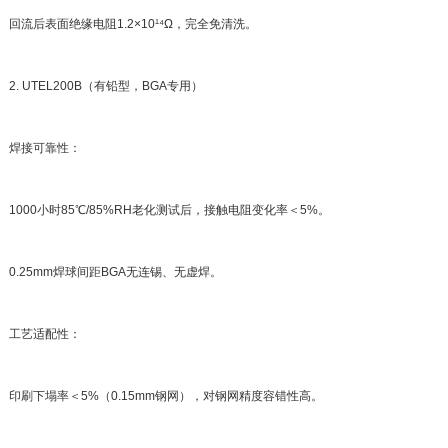
回流后表面绝缘电阻1.2×10¹⁴Ω，完全免清洗。
2. UTEL200B（有铅型，BGA专用）
焊接可靠性：
1000小时85℃/85%RH老化测试后，接触电阻变化率＜5%。
0.25mm焊球间距BGA无连锡、无虚焊。
工艺适配性：
印刷下塌率＜5%（0.15mm钢网），对钢网精度容错性高。