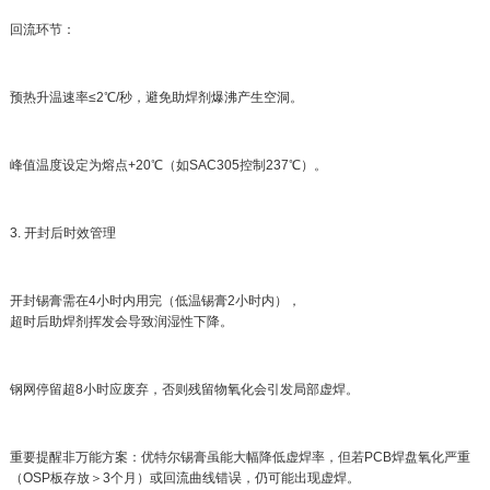
回流环节：
预热升温速率≤2℃/秒，避免助焊剂爆沸产生空洞。
峰值温度设定为熔点+20℃（如SAC305控制237℃）。
3. 开封后时效管理
开封锡膏需在4小时内用完（低温锡膏2小时内），
超时后助焊剂挥发会导致润湿性下降。
钢网停留超8小时应废弃，否则残留物氧化会引发局部虚焊。
重要提醒非万能方案：优特尔锡膏虽能大幅降低虚焊率，但若PCB焊盘氧化严重
（OSP板存放＞3个月）或回流曲线错误，仍可能出现虚焊。