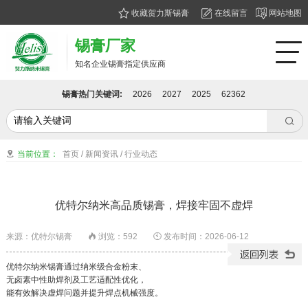
收藏贺力斯锡膏
在线留言
网站地图
锡膏厂家
知名企业锡膏指定供应商
锡膏热门关键词:
2026
2027
2025
62362

当前位置：
首页
/
新闻资讯
/
行业动态

优特尔纳米高品质锡膏，焊接牢固不虚焊
来源：优特尔锡膏
浏览：
592
发布时间：2026-06-12


优特尔纳米锡膏通过纳米级合金粉末、
无卤素中性助焊剂及工艺适配性优化，
能有效解决虚焊问题并提升焊点机械强度。