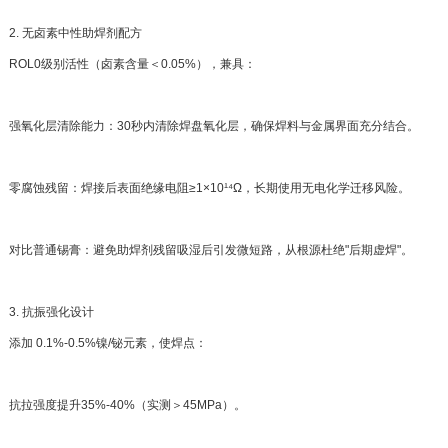
2. 无卤素中性助焊剂配方
ROL0级别活性（卤素含量＜0.05%），兼具：
强氧化层清除能力：30秒内清除焊盘氧化层，确保焊料与金属界面充分结合。
零腐蚀残留：焊接后表面绝缘电阻≥1×10¹⁴Ω，长期使用无电化学迁移风险。
对比普通锡膏：避免助焊剂残留吸湿后引发微短路，从根源杜绝"后期虚焊"。
3. 抗振强化设计
添加 0.1%-0.5%镍/铋元素，使焊点：
抗拉强度提升35%-40%（实测＞45MPa）。