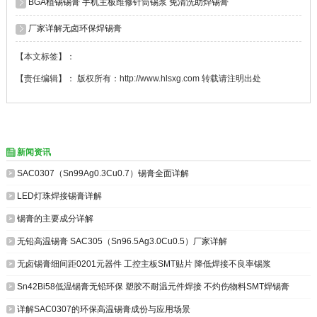
BGA植锡锡膏 手机主板维修针筒锡浆 免清洗助焊锡膏
厂家详解无卤环保焊锡膏
【本文标签】：
【责任编辑】： 版权所有：http://www.hlsxg.com 转载请注明出处
新闻资讯


SAC0307（Sn99Ag0.3Cu0.7）锡膏全面详解

LED灯珠焊接锡膏详解

锡膏的主要成分详解

无铅高温锡膏 SAC305（Sn96.5Ag3.0Cu0.5）厂家详解

无卤锡膏细间距0201元器件 工控主板SMT贴片 降低焊接不良率锡浆

Sn42Bi58低温锡膏无铅环保 塑胶不耐温元件焊接 不灼伤物料SMT焊锡膏

详解SAC0307的环保高温锡膏成份与应用场景