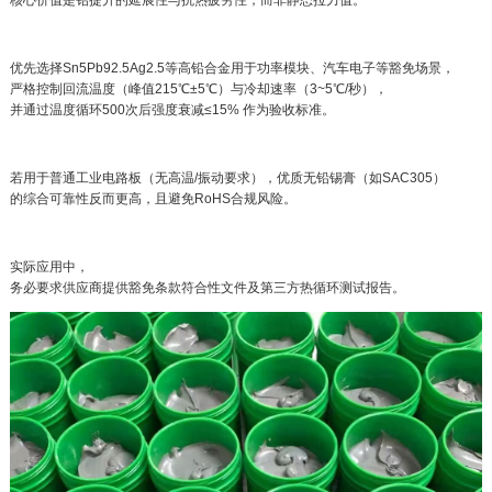
优先选择Sn5Pb92.5Ag2.5等高铅合金用于功率模块、汽车电子等豁免场景，
严格控制回流温度（峰值215℃±5℃）与冷却速率（3~5℃/秒），
并通过温度循环500次后强度衰减≤15% 作为验收标准。
若用于普通工业电路板（无高温/振动要求），优质无铅锡膏（如SAC305）
的综合可靠性反而更高，且避免RoHS合规风险。
实际应用中，
务必要求供应商提供豁免条款符合性文件及第三方热循环测试报告。