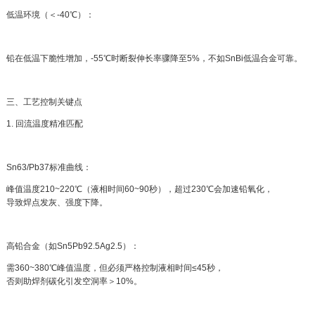
低温环境（＜-40℃）：
铅在低温下脆性增加，-55℃时断裂伸长率骤降至5%，不如SnBi低温合金可靠。
三、工艺控制关键点
1. 回流温度精准匹配
Sn63/Pb37标准曲线：
峰值温度210~220℃（液相时间60~90秒），超过230℃会加速铅氧化，
导致焊点发灰、强度下降。
高铅合金（如Sn5Pb92.5Ag2.5）：
需360~380℃峰值温度，但必须严格控制液相时间≤45秒，
否则助焊剂碳化引发空洞率＞10%。