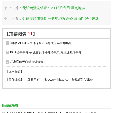
上一篇：
无铅免清洗锡膏 SMT贴片专用 焊点饱满

下一篇：
针筒装维修锡膏 手机电路板返修 流动性好少锡珠

详解SAC0307的环保高温锡膏成份与应用场景
BGA植锡锡膏 手机主板维修针筒锡浆 免清洗助焊锡膏
厂家详解无卤环保焊锡膏
【本文标签】：
【责任编辑】： 版权所有：http://www.hlsxg.com 转载请注明出处
新闻资讯
