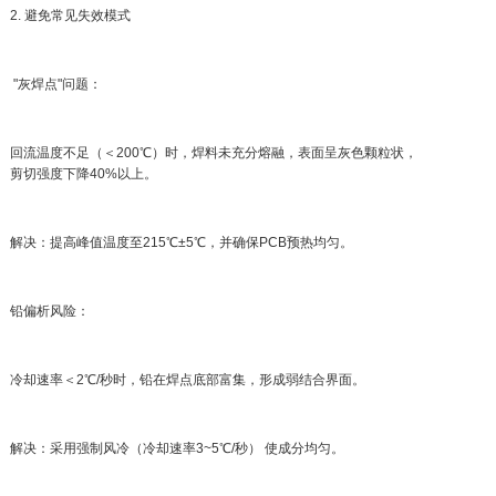
2. 避免常见失效模式
"灰焊点"问题：
回流温度不足（＜200℃）时，焊料未充分熔融，表面呈灰色颗粒状，
剪切强度下降40%以上。
解决：提高峰值温度至215℃±5℃，并确保PCB预热均匀。
铅偏析风险：
冷却速率＜2℃/秒时，铅在焊点底部富集，形成弱结合界面。
解决：采用强制风冷（冷却速率3~5℃/秒） 使成分均匀。