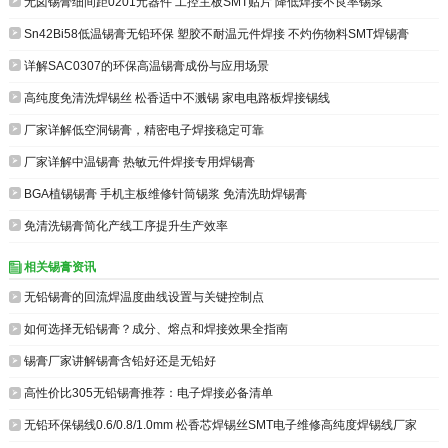

无卤锡膏细间距0201元器件 工控主板SMT贴片 降低焊接不良率锡浆

Sn42Bi58低温锡膏无铅环保 塑胶不耐温元件焊接 不灼伤物料SMT焊锡膏

详解SAC0307的环保高温锡膏成份与应用场景

高纯度免清洗焊锡丝 松香适中不溅锡 家电电路板焊接锡线

厂家详解低空洞锡膏，精密电子焊接稳定可靠

厂家详解中温锡膏 热敏元件焊接专用焊锡膏

BGA植锡锡膏 手机主板维修针筒锡浆 免清洗助焊锡膏

免清洗锡膏简化产线工序提升生产效率
相关锡膏资讯


无铅锡膏的回流焊温度曲线设置与关键控制点

如何选择无铅锡膏？成分、熔点和焊接效果全指南

锡膏厂家讲解锡膏含铅好还是无铅好

高性价比305无铅锡膏推荐：电子焊接必备清单

无铅环保锡线0.6/0.8/1.0mm 松香芯焊锡丝SMT电子维修高纯度焊锡线厂家