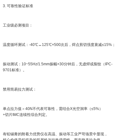
3. 可靠性验证标准
工业级必测项目：
温度循环测试：-40℃↔125℃×500次后，焊点剪切强度衰减≤15%；
振动测试：10~55Hz/1.5mm振幅×30分钟后，无虚焊或裂纹（IPC-
9701标准）。
禁用简易拉力测试：
单点拉力值＞40N不代表可靠性，需结合X光空洞率（≤5%）
+切片IMC连续性综合判定。
有铅锡膏的附着力优势仅在高温、振动等工业严苛场景中显现，
核心价值是铅提升的延展性与抗热疲劳性，而非静态拉力值。