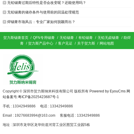

无铅锡膏过期后特性是否会改变呢？还能使用吗？

无铅锡膏的储存条件与使用前的回温处理规范

焊锡膏市场风云：专业厂家如何脱颖而出？
贺力斯锡膏首页
/
QFN专用锡膏
/
无铅锡膏
/
有铅锡膏
/
无铅无卤锡膏
/
助焊
膏
/
贺力斯产品中心
/
客户见证
/
关于贺力斯
/
网站地图
Copyright © 深圳市贺力斯纳米科技有限公司 版权所有
Powered by EyouCms
网
站备案号:粤ICP备2025423687号-1
手机 : 13342949886
电话 : 13342949886
Email : 19276683994@163.com
客服电话 : 13342949886
地址 : 深圳市龙华区龙华街道河背工业区图贸工业园5栋