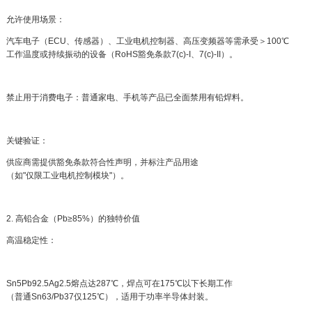
允许使用场景：
汽车电子（ECU、传感器）、工业电机控制器、高压变频器等需承受＞100℃
工作温度或持续振动的设备（RoHS豁免条款7(c)-I、7(c)-II）。
禁止用于消费电子：普通家电、手机等产品已全面禁用有铅焊料。
关键验证：
供应商需提供豁免条款符合性声明，并标注产品用途
（如"仅限工业电机控制模块"）。
2. 高铅合金（Pb≥85%）的独特价值
高温稳定性：
Sn5Pb92.5Ag2.5熔点达287℃，焊点可在175℃以下长期工作
（普通Sn63/Pb37仅125℃），适用于功率半导体封装。