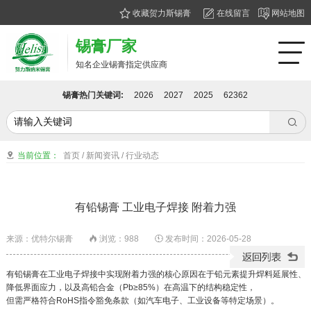
收藏贺力斯锡膏
在线留言
网站地图
锡膏厂家
知名企业锡膏指定供应商
锡膏热门关键词:
2026
2027
2025
62362

当前位置：
首页
/
新闻资讯
/
行业动态

有铅锡膏 工业电子焊接 附着力强
来源：优特尔锡膏
浏览：
988
发布时间：2026-05-28


有铅锡膏在工业电子焊接中实现附着力强的核心原因在于铅元素提升焊料延展性、
降低界面应力，以及高铅合金（Pb≥85%）在高温下的结构稳定性，
但需严格符合RoHS指令豁免条款（如汽车电子、工业设备等特定场景）。