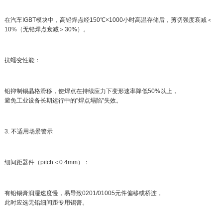
在汽车IGBT模块中，高铅焊点经150℃×1000小时高温存储后，剪切强度衰减＜
10%（无铅焊点衰减＞30%）。
抗蠕变性能：
铅抑制锡晶格滑移，使焊点在持续应力下变形速率降低50%以上，
避免工业设备长期运行中的"焊点塌陷"失效。
3. 不适用场景警示
细间距器件（pitch＜0.4mm）：
有铅锡膏润湿速度慢，易导致0201/01005元件偏移或桥连，
此时应选无铅细间距专用锡膏。