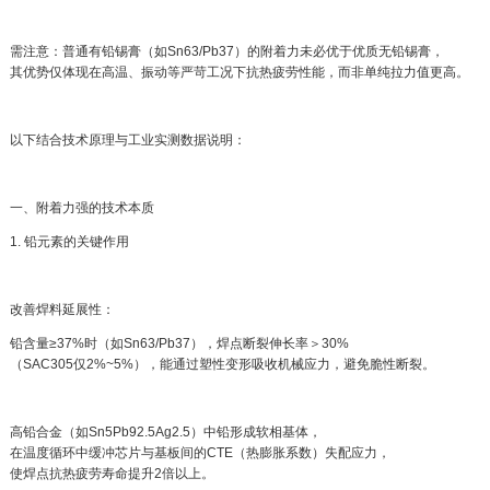
需注意：普通有铅锡膏（如Sn63/Pb37）的附着力未必优于优质无铅锡膏，
其优势仅体现在高温、振动等严苛工况下抗热疲劳性能，而非单纯拉力值更高。
以下结合技术原理与工业实测数据说明：
一、附着力强的技术本质
1. 铅元素的关键作用
改善焊料延展性：
铅含量≥37%时（如Sn63/Pb37），焊点断裂伸长率＞30%
（SAC305仅2%~5%），能通过塑性变形吸收机械应力，避免脆性断裂。
高铅合金（如Sn5Pb92.5Ag2.5）中铅形成软相基体，
在温度循环中缓冲芯片与基板间的CTE（热膨胀系数）失配应力，
使焊点抗热疲劳寿命提升2倍以上。