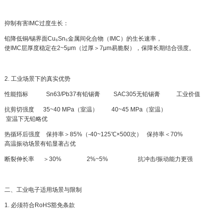
抑制有害IMC过度生长：
铅降低铜/锡界面Cu₆Sn₅金属间化合物（IMC）的生长速率，
使IMC层厚度稳定在2~5μm（过厚＞7μm易脆裂），保障长期结合强度。
2. 工业场景下的真实优势
性能指标 Sn63/Pb37有铅锡膏 SAC305无铅锡膏 工业价值
抗剪切强度 35~40 MPa（室温） 40~45 MPa（室温）
室温下无铅略优
热循环后强度 保持率＞85%（-40~125℃×500次） 保持率＜70%
高温振动场景有铅显著占优
断裂伸长率 ＞30% 2%~5% 抗冲击/振动能力更强
二、工业电子适用场景与限制
1. 必须符合RoHS豁免条款