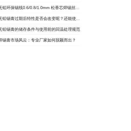
铅环保锡线0.6/0.8/1.0mm 松香芯焊锡丝SMT电子维修高纯度焊锡线厂家
无铅锡膏过期后特性是否会改变呢？还能使用吗？
无铅锡膏的储存条件与使用前的回温处理规范
焊锡膏市场风云：专业厂家如何脱颖而出？