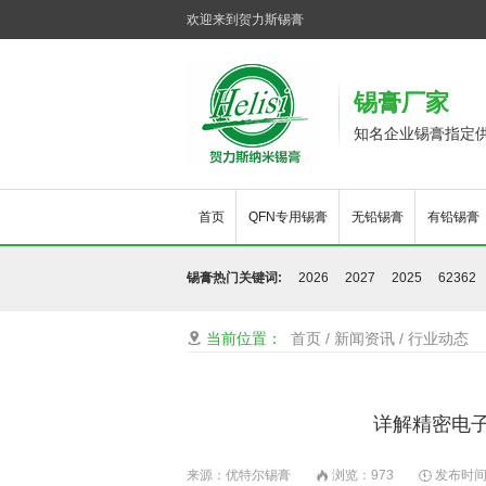
欢迎来到贺力斯锡膏
锡膏厂家
知名企业锡膏指定
首页
QFN专用锡膏
无铅锡膏
有铅锡膏
锡膏热门关键词:
2026
2027
2025
62362
当前位置：
首页
/
新闻资讯
/
行业动态

详解精密电子
来源：优特尔锡膏
浏览：
973
发布时间：

