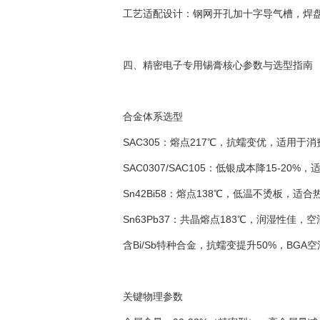
工艺适配设计：钢网开孔加十字导气槽，焊
四、精密电子专用锡膏核心参数与选型指南
合金体系选型
SAC305：熔点217℃，抗蠕变优，适用于消
SAC0307/SAC105：低银成本降15-20%
Sn42Bi58：熔点138℃，低温不烫板，适合
Sn63Pb37：共晶熔点183℃，润湿性佳，空
含Bi/Sb特种合金，抗蠕变提升50%，BGA空洞率
关键物理参数