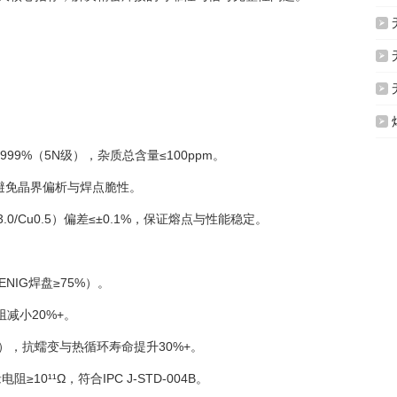
无




.999%（5N级），杂质总含量≤100ppm。
pm，避免晶界偏析与焊点脆性。
3.0/Cu0.5）偏差≤±0.1%，保证熔点与性能稳定。
NIG焊盘≥75%）。
减小20%+。
05），抗蠕变与热循环寿命提升30%+。
10¹¹Ω，符合IPC J-STD-004B。