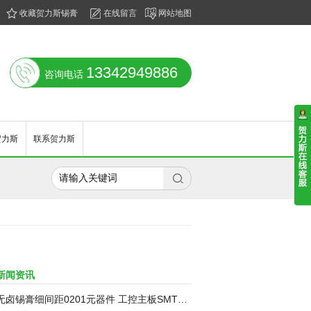
收藏贺力斯锡膏
在线留言
网站地图
13342949886
咨询电话
贺力斯
联系贺力斯

新闻资讯
卤锡膏细间距0201元器件 工控主板SMT贴片 降低焊接不良率锡浆