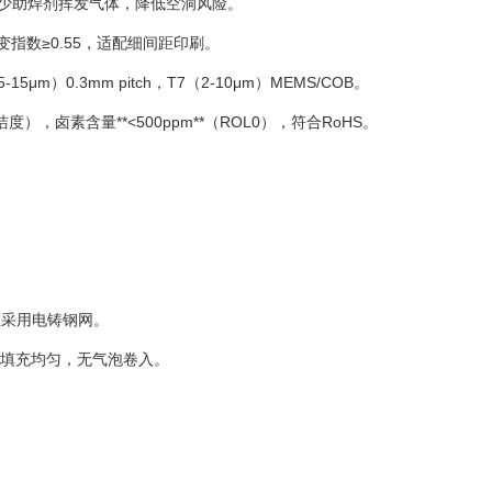
减少助焊剂挥发气体，降低空洞风险。
，触变指数≥0.55，适配细间距印刷。
5μm）0.3mm pitch，T7（2-10μm）MEMS/COB。
，卤素含量**<500ppm**（ROL0），符合RoHS。
间距采用电铸钢网。
证锡膏填充均匀，无气泡卷入。