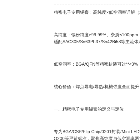
精密电子专用锡膏：高纯度×低空洞率详解（
高纯度：锡粉纯度≥99.99%、杂质≤100p
适配SAC305/Sn63Pb37/Sn42Bi58等主流
低空洞率：BGA/QFN等精密封装可达**<3%
核心价值：焊点导电/导热/机械强度全面提升
一、精密电子专用锡膏的定义与定位
专为BGA/CSP/Flip Chip/0201封装/Mi
Q200等严苛标准，聚焦高纯度与低空洞率