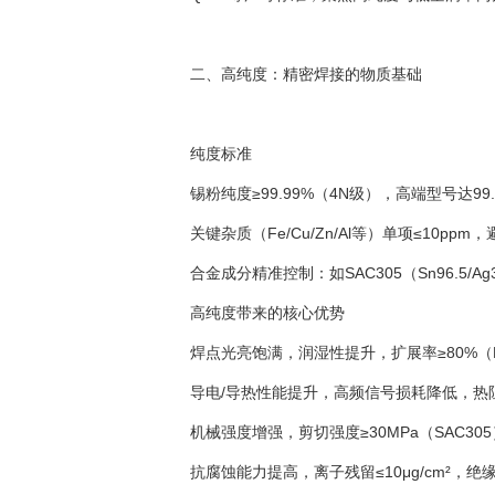
二、高纯度：精密焊接的物质基础
纯度标准
锡粉纯度≥99.99%（4N级），高端型号达99
关键杂质（Fe/Cu/Zn/Al等）单项≤10p
合金成分精准控制：如SAC305（Sn96.5/Ag
高纯度带来的核心优势
焊点光亮饱满，润湿性提升，扩展率≥80%（E
导电/导热性能提升，高频信号损耗降低，热阻
机械强度增强，剪切强度≥30MPa（SAC3
抗腐蚀能力提高，离子残留≤10μg/cm²，绝缘电阻≥