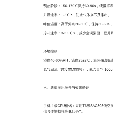
预热阶段：150-170℃保持60-90s，缓
升温速率：1-2℃/s，防止气体来不及排出。
峰值温度：高于熔点20-30℃，保持30-60
冷却速率：3-3.5℃/s，减少空洞滞留，提
环境控制
湿度40-60%RH，温度23±2℃，避免锡膏吸
氮气回流（纯度99.999%），氧含量**<10
六、典型应用场景与效果验证
手机主板CPU植锡：采用T6级SAC305低空洞
信号传输损耗降低15%**。