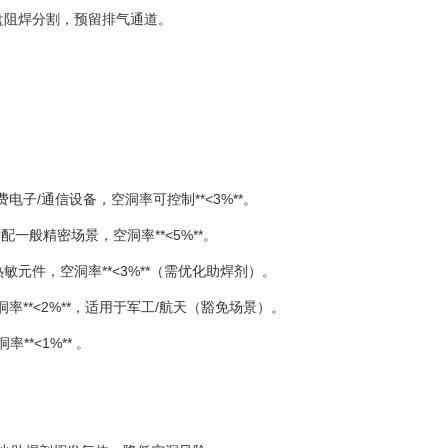
盘阻焊分割，预留排气通道。
费电子/通信设备，空洞率可控制**<3%**。
，适配一般精密场景，空洞率**<5%**。
热敏元件，空洞率**<3%**（需优化助焊剂）。
洞率**<2%**，适用于军工/航天（豁免场景）。
**<1%** 。