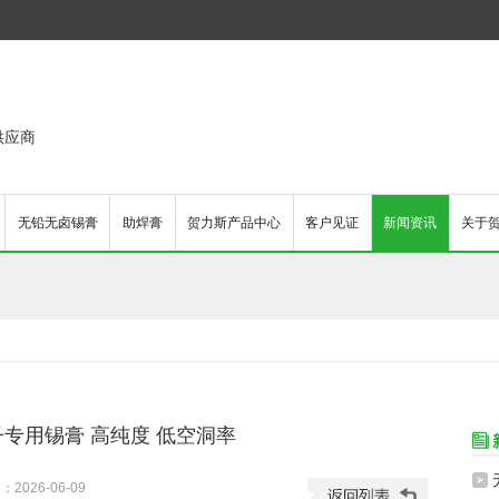
供应商
无铅无卤锡膏
助焊膏
贺力斯产品中心
客户见证
新闻资讯
关于
专用锡膏 高纯度 低空洞率

无

2026-06-09