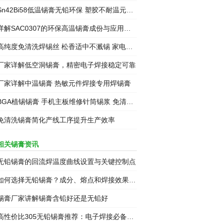
n42Bi58低温锡膏无铅环保 塑胶不耐温元件焊接 不灼伤物料SMT焊锡膏
详解SAC0307的环保高温锡膏成份与应用场景
纯度免清洗焊锡丝 松香适中不溅锡 家电电路板焊接锡线
厂家详解低空洞锡膏，精密电子焊接稳定可靠
厂家详解中温锡膏 热敏元件焊接专用焊锡膏
BGA植锡锡膏 手机主板维修针筒锡浆 免清洗助焊锡膏
免清洗锡膏简化产线工序提升生产效率
相关锡膏资讯
无铅锡膏的回流焊温度曲线设置与关键控制点
如何选择无铅锡膏？成分、熔点和焊接效果全指南
锡膏厂家讲解锡膏含铅好还是无铅好
高性价比305无铅锡膏推荐：电子焊接必备清单