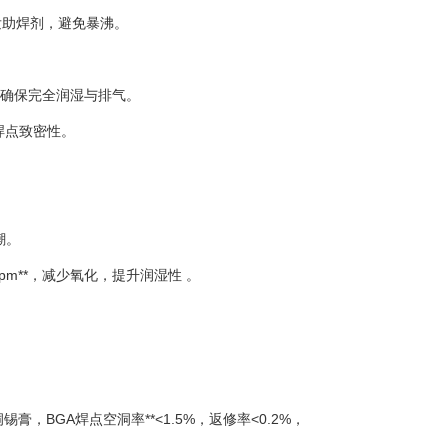
慢挥发助焊剂，避免暴沸。
s，确保完全润湿与排气。
升焊点致密性。
潮。
0ppm**，减少氧化，提升润湿性 。
锡膏，BGA焊点空洞率**<1.5%，返修率<0.2%，