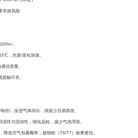
，零失效风险
50%+。
15℃，光衰/老化加速。
响通信质量。
现接触不良。
抑制剂，促进气体排出，残留少且易挥发。
提升润湿性与流动性，细化晶粒，减少气泡滞留。
中，降低空气包裹概率，超细粉（T6/T7）效果更佳。