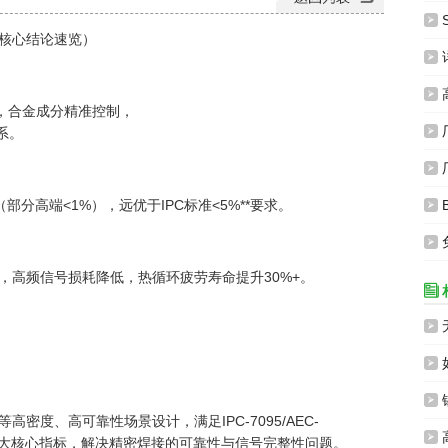
S

核心结论速览）

高

pm，合金成分精准控制，

体系。

（部分高端<1%），远优于IPC标准<5%**要求。


，高频信号损耗降低，热循环疲劳寿命提升30%+。




ni LED等高密度、高可靠性场景设计，满足IPC-7095/AEC-

两大核心指标，解决精密焊接的可靠性与信号完整性问题。