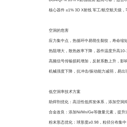
核心器件 ≤1% 3D X射线 军工/航空航天级
空洞的危害
应力集中点，热循环中易萌生裂纹，寿命缩短
热阻增大，散热效率下降，器件温度升高10-
高频信号传输损耗增加，反射系数上升，影
机械强度下降，抗冲击/振动能力减弱，易出
低空洞率技术方案
助焊剂优化：高活性低挥发体系，添加空洞
合金改良：添加Ni/Mn/Ge等微量元素，
粉末形态优化：球形度≥0.98，粒径分布集