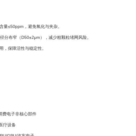
含量≤50ppm，避免氧化与夹杂。
），粒径分布窄（D50±2μm），减少粗颗粒堵网风险。
内使用，保障活性与稳定性。
，适合消费电子非核心部件
信/医疗设备
CPU/GPU/汽车电子