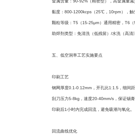
金属含量：90-92%（精密型），高金属量
黏度：800-1200kcps（25℃，10rpm）
颗粒等级：T5（15-25μm）通用精密，T6（5-1
助焊剂类型：免清洗（低残留）/水洗（高清洁度）
五、低空洞率工艺实施要点
印刷工艺
钢网厚度0.1-0.12mm，开孔比1:1.5，细
刮刀压力5-8kg，速度20-40mm/s，保
印刷后1小时内完成回流，避免吸潮与氧化。
回流曲线优化