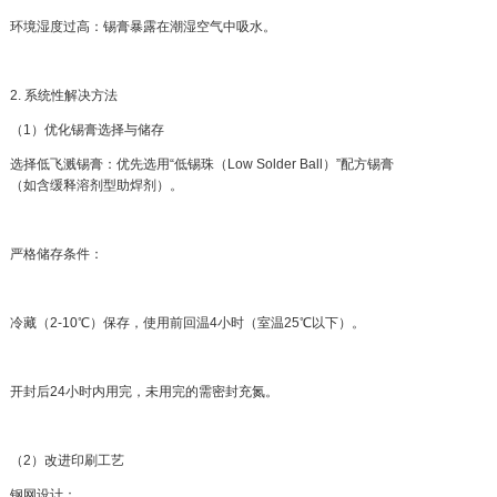
环境湿度过高：锡膏暴露在潮湿空气中吸水。
2. 系统性解决方法
（1）优化锡膏选择与储存
选择低飞溅锡膏：优先选用“低锡珠（Low Solder Ball）”配方锡膏
（如含缓释溶剂型助焊剂）。
严格储存条件：
冷藏（2-10℃）保存，使用前回温4小时（室温25℃以下）。
开封后24小时内用完，未用完的需密封充氮。
（2）改进印刷工艺
钢网设计：