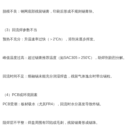
脱模不良：钢网底部残留锡膏，印刷后形成不规则锡膏块。
（3）回流焊参数不当
预热不充分：升温速率过快（＞2℃/s），溶剂未逐步挥发。
峰值温度过高：超过锡膏推荐温度（如SAC305＞250℃），助焊剂剧烈分解。
回流时间不足：熔融锡未能充分润湿焊盘，残留气体逸出时带出锡粒。
（4）PCB或环境因素
PCB受潮：板材吸水（尤其FR4），回流时水分蒸发导致炸锡。
阻焊层不平整：焊盘周围有凹陷或毛刺，残留锡膏形成锡珠。