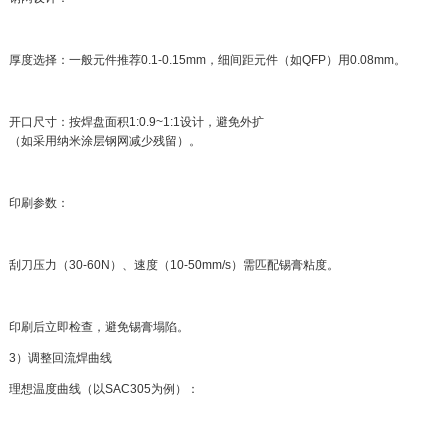
厚度选择：一般元件推荐0.1-0.15mm，细间距元件（如QFP）用0.08mm。
开口尺寸：按焊盘面积1:0.9~1:1设计，避免外扩
（如采用纳米涂层钢网减少残留）。
印刷参数：
刮刀压力（30-60N）、速度（10-50mm/s）需匹配锡膏粘度。
印刷后立即检查，避免锡膏塌陷。
3）调整回流焊曲线
理想温度曲线（以SAC305为例）：