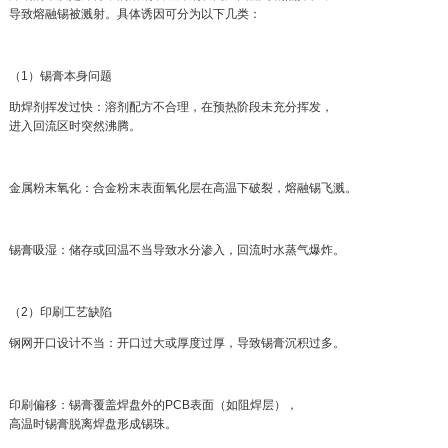
导致熔融锡被溅射。具体诱因可分为以下几类：
（1）锡膏本身问题
助焊剂挥发过快：溶剂配方不合理，在预热阶段未充分挥发，
进入回流区时突然沸腾。
金属粉末氧化：合金粉末表面氧化层在高温下破裂，熔融锡飞溅。
锡膏吸湿：储存或回温不当导致水分渗入，回流时水蒸气爆炸。
（2）印刷工艺缺陷
钢网开口设计不当：开口过大或厚度过厚，导致锡膏沉积过多。
印刷偏移：锡膏覆盖焊盘外的PCB表面（如阻焊层），
高温时锡膏脱离焊盘形成锡珠。