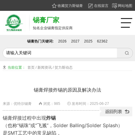
收藏贺力斯锡膏
在线留言
网站地图
锡膏厂家
知名企业锡膏指定供应商
锡膏热门关键词:
2026
2027
2025
62362

当前位置：
首页
/
新闻资讯
/
贺力斯动态

锡膏焊接炸锡的原因及解决办法
来源：优特尔锡膏
浏览：
985
发布时间：2025-06-27


锡膏焊接过程中出现
炸锡
（也称“锡珠”或“飞溅”，Solder Balling/Solder Splash）
是SMT工艺中的常见缺陷，