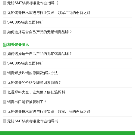

无铅SMT锡膏标准化作业指导书

无铅锡膏技术演进与行业实践：领军厂商的创新之路

SAC305锡膏全面解析

如何选择适合自己产品的无铅锡膏品牌？
相关锡膏资讯


如何选择适合自己产品的无铅锡膏品牌？

SAC305锡膏全面解析

锡膏焊接炸锡的原因及解决办法

无铅锡膏的价格受哪些因素影响？

低温焊料大全，让您更了解低温焊料

锡膏出口是否被管制了？

无铅锡膏技术演进与行业实践：领军厂商的创新之路

无铅SMT锡膏标准化作业指导书