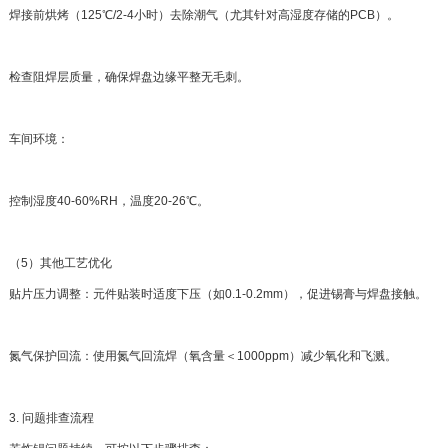
焊接前烘烤（125℃/2-4小时）去除潮气（尤其针对高湿度存储的PCB）。
检查阻焊层质量，确保焊盘边缘平整无毛刺。
车间环境：
控制湿度40-60%RH，温度20-26℃。
（5）其他工艺优化
贴片压力调整：元件贴装时适度下压（如0.1-0.2mm），促进锡膏与焊盘接触。
氮气保护回流：使用氮气回流焊（氧含量＜1000ppm）减少氧化和飞溅。
3. 问题排查流程