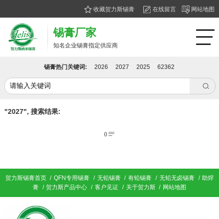
收藏贺力斯锡膏
在线留言
网站地图
锡膏厂家
知名企业锡膏指定供应商
锡膏热门关键词:
2026
2027
2025
62362

"2027", 搜索结果:
0

贺力斯锡膏首页
/
QFN专用锡膏
/
无铅锡膏
/
有铅锡膏
/
无铅无卤锡膏
/
助焊
膏
/
贺力斯产品中心
/
客户见证
/
关于贺力斯
/
网站地图